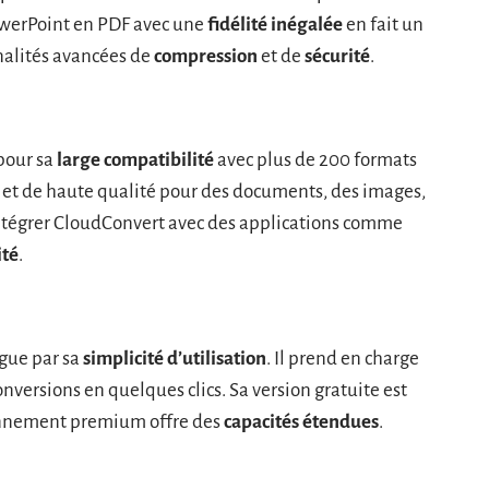
owerPoint en PDF avec une
fidélité inégalée
en fait un
nnalités avancées de
compression
et de
sécurité
.
pour sa
large compatibilité
avec plus de 200 formats
es et de haute qualité pour des documents, des images,
’intégrer CloudConvert avec des applications comme
ité
.
ngue par sa
simplicité d’utilisation
. Il prend en charge
versions en quelques clics. Sa version gratuite est
bonnement premium offre des
capacités étendues
.