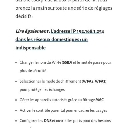
prenez la main sur toute une série de réglages
décisifs :
Lire également :
L'adresse IP 192.168.1.254
dans les réseaux domestiques : un
indispensable
Changer le nom du Wi-Fi (
SSID
) et le mot de passe pour
plus de sécurité
Sélectionner le mode de chiffrement (
WPA2
,
WPA3
)
pour protéger les échanges
Gérer les appareils autorisés grâce au filtrage
MAC
Activer le contrôle parental pour encadrer les usages
Configurer les
DNS
et ouvrir des ports pour des besoins