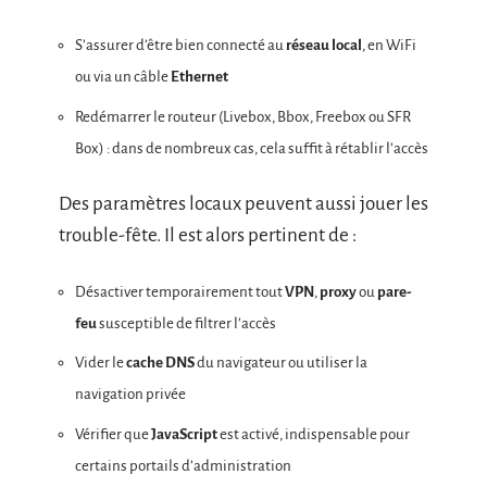
S’assurer d’être bien connecté au
réseau local
, en WiFi
ou via un câble
Ethernet
Redémarrer le routeur (Livebox, Bbox, Freebox ou SFR
Box) : dans de nombreux cas, cela suffit à rétablir l’accès
Des paramètres locaux peuvent aussi jouer les
trouble-fête. Il est alors pertinent de :
Désactiver temporairement tout
VPN
,
proxy
ou
pare-
feu
susceptible de filtrer l’accès
Vider le
cache DNS
du navigateur ou utiliser la
navigation privée
Vérifier que
JavaScript
est activé, indispensable pour
certains portails d’administration