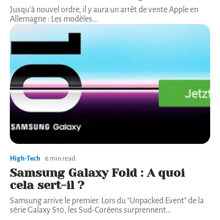
Jusqu'à nouvel ordre, il y aura un arrêt de vente Apple en
Allemagne : Les modèles
…
High-Tech
6 min read
Samsung Galaxy Fold : A quoi
cela sert-il ?
Samsung arrive le premier. Lors du "Unpacked Event" de la
série Galaxy S10, les Sud-Coréens surprennent
…