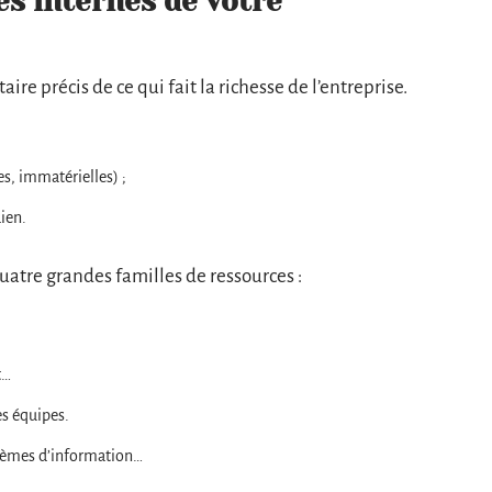
es internes de votre
ire précis de ce qui fait la richesse de l’entreprise.
es, immatérielles) ;
ien.
 quatre grandes familles de ressources :
t…
es équipes.
tèmes d’information…