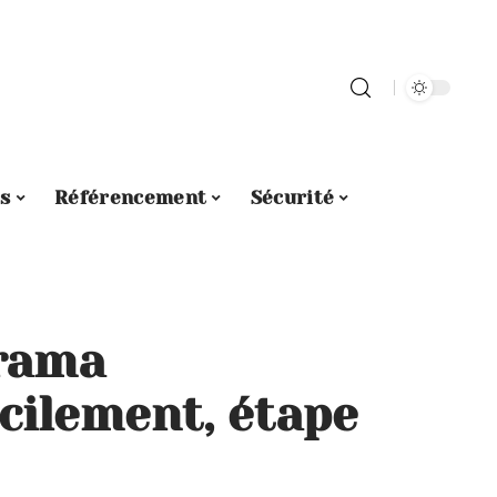
s
Référencement
Sécurité
orama
cilement, étape