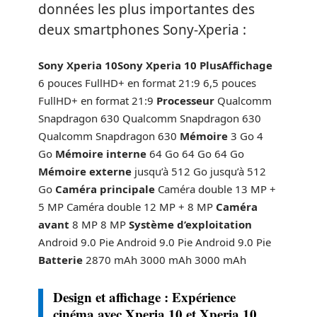
données les plus importantes des
deux smartphones Sony-Xperia :
Sony Xperia 10
Sony Xperia 10 Plus
Affichage
6 pouces FullHD+ en format 21:9 6,5 pouces
FullHD+ en format 21:9
Processeur
Qualcomm
Snapdragon 630 Qualcomm Snapdragon 630
Qualcomm Snapdragon 630
Mémoire
3 Go 4
Go
Mémoire interne
64 Go 64 Go 64 Go
Mémoire externe
jusqu’à 512 Go jusqu’à 512
Go
Caméra principale
Caméra double 13 MP +
5 MP Caméra double 12 MP + 8 MP
Caméra
avant
8 MP 8 MP
Système d’exploitation
Android 9.0 Pie Android 9.0 Pie Android 9.0 Pie
Batterie
2870 mAh 3000 mAh 3000 mAh
Design et affichage : Expérience
cinéma avec Xperia 10 et Xperia 10